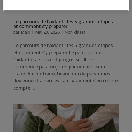
Le parcours de l’aidant : les 5 grandes étapes…
et comment s’y préparer
par
Malo
|
Mai 29, 2026
|
Non classé
Le parcours de l’aidant : les 5 grandes étapes…
et comment s’y préparer Le parcours de
l’aidant est souvent progressif. Il ne
commence pas toujours par une décision
claire. Au contraire, beaucoup de personnes
deviennent aidantes sans vraiment s’en rendre
compte....