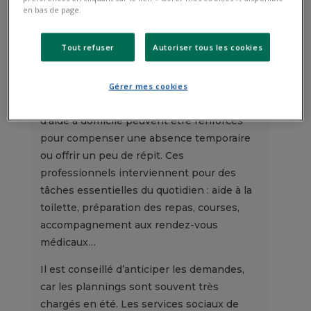
en bas de page.
Tout refuser
Autoriser tous les cookies
L’aide à domicile : un soutien
précieux au quotidien
Gérer mes cookies
Pendant la période estivale, les services
d’aide à domicile peuvent être renforcés
pour compenser une absence temporaire
ou offrir un peu de répit. Ces
professionnels interviennent pour des
tâches essentielles du quotidien : aide à la
toilette, préparation des repas, courses,
accompagnement aux rendez-vous
médicaux…
Il est conseillé d’anticiper les demandes,
car les plannings sont souvent très
chargés en été. Les services sociaux de